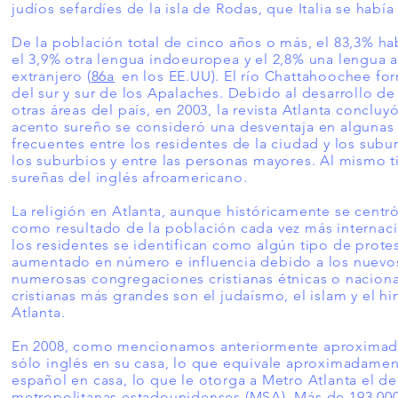
judíos sefardíes de la isla de Rodas, que Italia se hab
De la población total de cinco años o más, el 83,3% ha
el 3,9% otra lengua indoeuropea y el 2,8% una lengua as
extranjero (
86a
en los EE.UU). El río Chattahoochee fo
del sur y sur de los Apalaches. Debido al desarrollo de
otras áreas del país, en 2003, la revista Atlanta conclu
acento sureño se consideró una desventaja en algunas 
frecuentes entre los residentes de la ciudad y los subu
los suburbios y entre las personas mayores. Al mismo 
sureñas del inglés afroamericano.
La religión en Atlanta, aunque históricamente se centró
como resultado de la población cada vez más internaci
los residentes se identifican como algún tipo de protes
aumentado en número e influencia debido a los nuevos 
numerosas congregaciones cristianas étnicas o nacionale
cristianas más grandes son el judaísmo, el islam y el h
Atlanta.
En 2008, como mencionamos
anteriormente
aproximada
sólo inglés en su casa, lo que equivale aproximadamen
español en casa, lo que le otorga a Metro Atlanta el 
metropolitanas estadounidenses (MSA). Más de 193.000