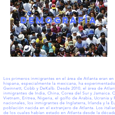
DEMOGRAFÍA
Los primeros inmigrantes en el área de Atlanta eran en
hispana, especialmente la mexicana, ha experimentado
Gwinnett, Cobb y DeKalb. Desde 2010, el área de Atla
inmigrantes de India, China, Corea del Sur y Jamaica. 
Vietnam, Eritrea, Nigeria, el golfo de Arabia, Ucrania 
nacionales, los inmigrantes de Inglaterra, Irlanda y la 
población nacida en el extranjero de Atlanta. Los itali
de los cuales habían estado en Atlanta desde la décad