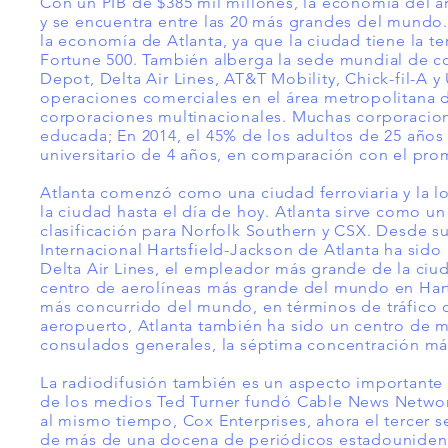
Con un PIB de $385 mil millones, la economía del á
y se encuentra entre las 20 más grandes del mundo
la economía de Atlanta, ya que la ciudad tiene la 
Fortune 500. También alberga la sede mundial de
Depot, Delta Air Lines, AT&T Mobility, Chick-fil-A 
operaciones comerciales en el área metropolitana de
corporaciones multinacionales. Muchas corporacion
educada; En 2014, el 45% de los adultos de 25 años
universitario de 4 años, en comparación con el pro
Atlanta comenzó como una ciudad ferroviaria y la 
la ciudad hasta el día de hoy. Atlanta sirve como u
clasificación para Norfolk Southern y CSX. Desde s
Internacional Hartsfield-Jackson de Atlanta ha sid
Delta Air Lines, el empleador más grande de la ciud
centro de aerolíneas más grande del mundo en Harts
más concurrido del mundo, en términos de tráfico d
aeropuerto, Atlanta también ha sido un centro de m
consulados generales, la séptima concentración más
La radiodifusión también es un aspecto importante 
de los medios Ted Turner fundó Cable News Network
al mismo tiempo, Cox Enterprises, ahora el tercer s
de más de una docena de periódicos estadounidense