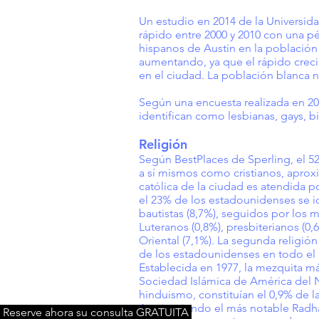
Un estudio en 2014 de la Universid
rápido entre 2000 y 2010 con una p
hispanos de Austin en la población
aumentando, ya que el rápido creci
en el ciudad. La población blanca 
Según una encuesta realizada en 201
identifican como lesbianas, gays, bi
Religión
Según BestPlaces de Sperling, el 52
a sí mismos como cristianos, aproxi
católica de la ciudad es atendida p
el 23% de los estadounidenses se id
bautistas (8,7%), seguidos por los m
Luteranos (0,8%), presbiterianos (0,
Oriental (7,1%). La segunda religió
de los estadounidenses en todo el pa
Establecida en 1977, la mezquita má
Sociedad Islámica de América del No
hinduismo, constituían el 0,9% de l
Austin, siendo el más notable Rad
Reserve ahora su consulta GRATUITA