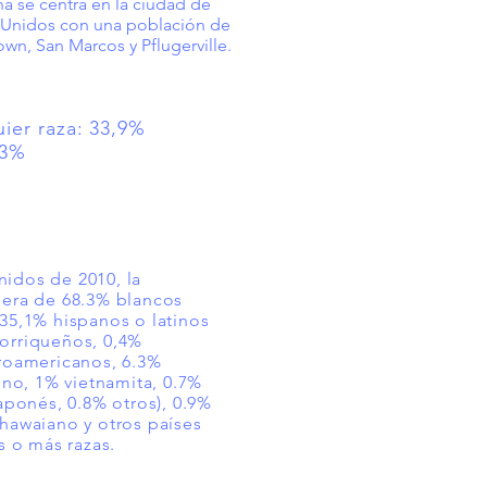
na se centra en la ciudad de
s Unidos con una población de
n, San Marcos y Pflugerville.
uier raza: 33,9%
,3%
idos de 2010, la
 era de 68.3% blancos
 35,1% hispanos o latinos
orriqueños, 0,4%
froamericanos, 6.3%
hino, 1% vietnamita, 0.7%
japonés, 0.8% otros), 0.9%
 hawaiano y otros países
s o más razas.