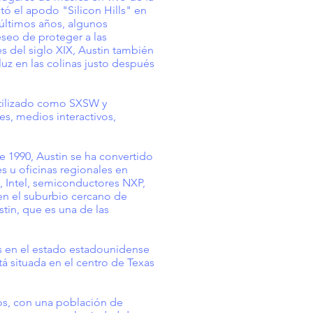
tó el apodo "Silicon Hills" en
 últimos años, algunos
eseo de proteger a las
s del siglo XIX, Austin también
uz en las colinas justo después
estilizado como SXSW y
, medios interactivos,
 1990, Austin se ha convertido
s u oficinas regionales en
 Intel, semiconductores NXP,
en el suburbio cercano de
tin, que es una de las
s en el estado estadounidense
tá situada en el centro de Texas
os, con una población de