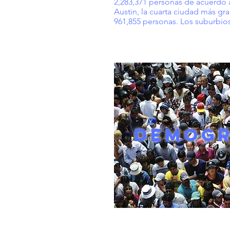
2,283,371 personas de acuerdo a
Austin, la cuarta ciudad más g
961,855 personas. Los suburbio
DEMOGR