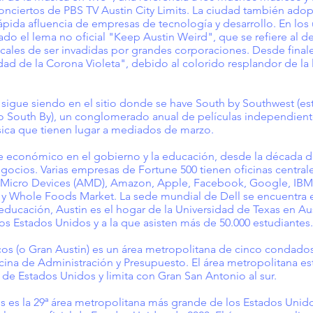
conciertos de PBS TV Austin City Limits. La ciudad también adop
ápida afluencia de empresas de tecnología y desarrollo. En los
do el lema no oficial "Keep Austin Weird", que se refiere al d
ales de ser invadidas por grandes corporaciones. Desde finale
d de la Corona Violeta", debido al colorido resplandor de la l
 y sigue siendo en el sitio donde se have South by Southwest (
South By), un conglomerado anual de películas independientes
sica que tienen lugar a mediados de marzo.
 económico en el gobierno y la educación, desde la década de
gocios. Varias empresas de Fortune 500 tienen oficinas centrale
d Micro Devices (AMD), Amazon, Apple, Facebook, Google, IBM,
ts y Whole Foods Market. La sede mundial de Dell se encuentra 
ducación, Austin es el hogar de la Universidad de Texas en Aus
s Estados Unidos y a la que asisten más de 50.000 estudiantes.
os (o Gran Austin) es un área metropolitana de cinco condado
icina de Administración y Presupuesto. El área metropolitana es
 de Estados Unidos y limita con Gran San Antonio al sur.
 es la 29ª área metropolitana más grande de los Estados Unid