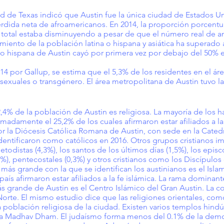
ad de Texas indicó que Austin fue la única ciudad de Estados U
érdida neta de afroamericanos. En 2014, la proporción porcent
 total estaba disminuyendo a pesar de que el número real de 
miento de la población latina o hispana y asiática ha superado
no hispana de Austin cayó por primera vez por debajo del 50% e
4 por Gallup, se estima que el 5,3% de los residentes en el ár
sexuales o transgénero. El área metropolitana de Austin tuvo la 
,4% de la población de Austin es religiosa. La mayoría de los ha
madamente el 25,2% de los cuales afirmaron estar afiliados a la 
or la Diócesis Católica Romana de Austin, con sede en la Catedr
entificaron como católicos en 2016. Otros grupos cristianos im
etodistas (4,3%), los santos de los últimos días (1,5%), los episc
6%), pentecostales (0,3%) y otros cristianos como los Discípulos 
n más grande con la que se identifican los austinianos es el Is
ís afirmaron estar afiliados a la fe islámica. La rama dominante
s grande de Austin es el Centro Islámico del Gran Austin. La co
rte. El mismo estudio dice que las religiones orientales, como
a población religiosa de la ciudad. Existen varios templos hind
ha Madhav Dham. El judaísmo forma menos del 0.1% de la demog