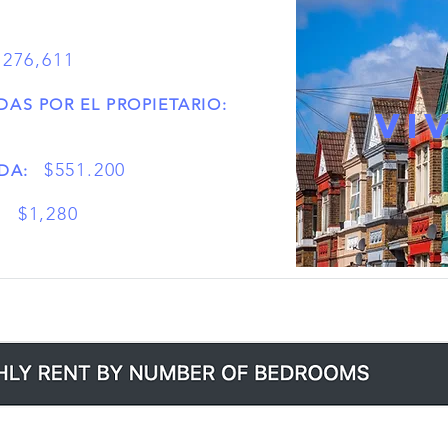
276,611
DAS POR EL PROPIETARIO:
VI
$551.200
DA:
:
$1,280