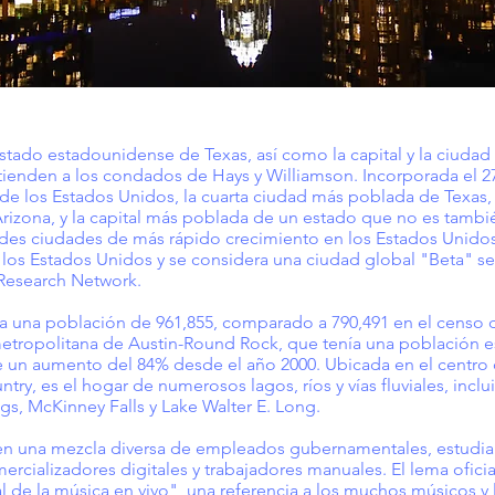
 estado estadounidense de Texas, así como la capital y la ciu
tienden a los condados de Hays y Williamson. Incorporada el 2
 los Estados Unidos, la cuarta ciudad más poblada de Texas, 
izona, y la capital más poblada de un estado que no es tambi
ndes ciudades de más rápido crecimiento en los Estados Unidos
e los Estados Unidos y se considera una ciudad global "Beta" se
 Research Network.
ía una población de 961,855, comparado a 790,491 en el censo d
metropolitana de Austin-Round Rock, que tenía una población e
 un aumento del 84% desde el año 2000. Ubicada en el centro 
try, es el hogar de numerosos lagos, ríos y vías fluviales, inclu
ngs, McKinney Falls y Lake Walter E. Long.
yen una mezcla diversa de empleados gubernamentales, estudiant
ercializadores digitales y trabajadores manuales. El lema ofici
 de la música en vivo", una referencia a los muchos músicos y 