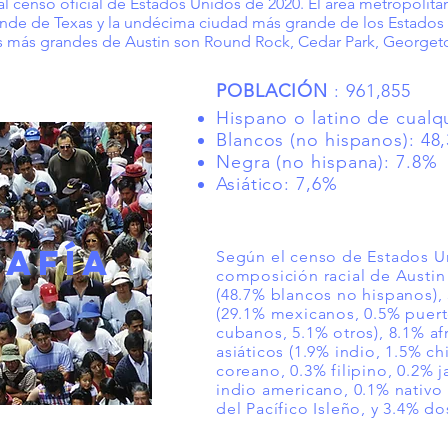
l censo oficial de Estados Unidos de 2020. El área metropolita
rande de Texas y la undécima ciudad más grande de los Estado
s más grandes de Austin son Round Rock, Cedar Park, Georgetow
POBLACIÓN
: 961,855
Hispano o latino de cualq
Blancos (no hispanos): 48
Negra (no hispana): 7.8%
Asiático: 7,6%
AFÍA
Según el censo de Estados Un
composición racial de Austin
(48.7% blancos no hispanos),
(29.1% mexicanos, 0.5% puert
cubanos, 5.1% otros), 8.1% a
asiáticos (1.9% indio, 1.5% c
coreano, 0.3% filipino, 0.2% 
indio americano, 0.1% nativo
del Pacífico Isleño, y 3.4% do