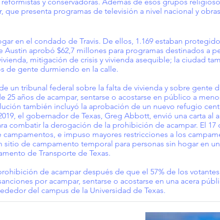
reformistas y conservadoras. Además de esos grupos religioso
 que presenta programas de televisión a nivel nacional y obras
ogar en el condado de Travis. De ellos, 1.169 estaban protegid
e Austin aprobó $62,7 millones para programas destinados a per
ienda, mitigación de crisis y vivienda asequible; la ciudad tam
s de gente durmiendo en la calle.
de un tribunal federal sobre la falta de vivienda y sobre gente 
de 25 años de acampar, sentarse o acostarse en público a men
solución también incluyó la aprobación de un nuevo refugio centr
 2019, el gobernador de Texas, Greg Abbott, envió una carta al
ara combatir la derogación de la prohibición de acampar. El 17
re campamentos, e impuso mayores restricciones a los campame
 un sitio de campamento temporal para personas sin hogar en u
amento de Transporte de Texas.
 prohibición de acampar después de que el 57% de los votante
sanciones por acampar, sentarse o acostarse en una acera públic
lrededor del campus de la Universidad de Texas.