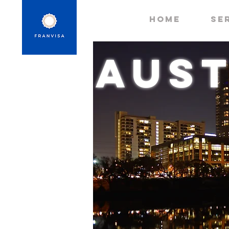
HOME
Se
Aust