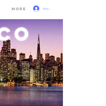
Iniciar sesión
More
sco