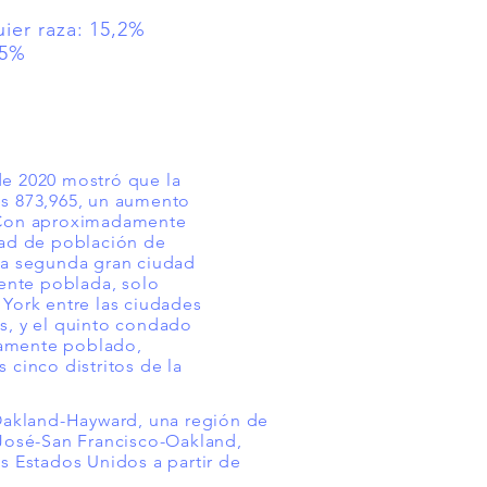
uier raza: 15,2%
,5%
%
de 2020 mostró que la
es 873,965, un aumento
 Con aproximadamente
dad de población de
la segunda gran ciudad
nte poblada, solo
 York entre las ciudades
s, y el quinto condado
amente poblado,
 cinco distritos de la
Oakland-Hayward, una región de
José-San Francisco-Oakland,
os Estados Unidos a partir de