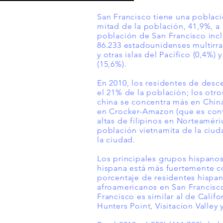
San Francisco tiene una poblac
mitad de la población, 41,9%, a
población de San Francisco inclu
86.233 estadounidenses multirrac
y otras islas del Pacífico (0,4%)
(15,6%).
En 2010, los residentes de
desc
el 21% de la población; los otro
china se concentra más en China
en Crocker-Amazon (que es conti
altas de filipinos en Norteaméri
población vietnamita de la ciu
la ciudad.
Los principales grupos hispanos
hispana está más fuertemente conc
porcentaje de residentes hispa
afroamericanos en San Francisco
Francisco es similar al de Calif
Hunters Point, Visitacion Valley y