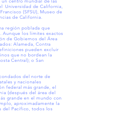
s un centro mundial de las
el
Universidad de California,
n Francisco (SFSU), Museo de
ias de California.
una región poblada que
a. Aunque los límites exactos
ción de Gobiernos del Área
nados: Alameda, Contra
efiniciones pueden excluir
cinos que no bordean la
osta Central); o San
 condados del norte de
atales y nacionales
ón federal más grande, el
nia (después del área del
 más grande en el mundo con
jemplo, aproximadamente la
 del Pacífico, todos los