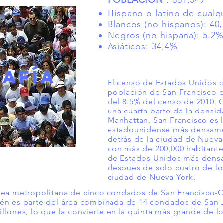
POBLACIÓN
: 881,549
Hispano o latino de cualq
Blancos (no hispanos): 40
Negros (no hispana): 5.2
Asiáticos: 34,4%
AFÍA
El censo de Estados Unidos 
población de San Francisco 
del 8.5% del censo de 2010.
una cuarta parte de la densi
Manhattan, San Francisco es 
estadounidense más densame
detrás de la ciudad de Nueva
con más de 200,000 habitante
de Estados Unidos más dens
después de solo cuatro de los
ciudad de Nueva York.
área metropolitana de cinco condados de San Francisco-
ién es parte del área combinada de 14 condados de San 
llones, lo que la convierte en la quinta más grande de l