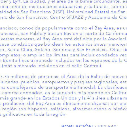
er y Lyft. La ciudad, y el área de la bahía circundante, e
a una serie de instituciones educativas y culturales, como 
sidad de San Francisco (USF), Universidad Estatal de Sa
no de San Francisco, Centro SFJAZZ y Academia de Cienc
Francisco, conocida popularmente como el Bay Area, es 
rancisco, San Pablo y Suisun Bay en el norte de Californi
iversas maneras, el Bay Area está definida por la Asocia
s nueve condados que bordean los estuarios antes mencio
eo, Santa Clara, Solano, Sonoma y San Francisco. Otras d
ompletos, o ampliar los límites para incluir condados ve
 Benito (más a menudo incluidos en las regiones de la C
 (más a menudo incluidos en el Valle Central).
75 millones de personas, el Área de la Bahía de nueve
iudades, pueblos, aeropuertos y parques regionales, est
na compleja red de transporte multimodal. La clasificaci
e catorce condados, es la segunda más grande en Califor
a más grande en los Estados Unidos y la 41a área urbana
La población del Bay Area es étnicamente diversa: por e
a región son hispanos, asiáticos, afroamericanos o isleños
ignificativa en toda la región.