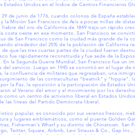
s Estados Unidos en el Índice de Centros Financieros Gl
l 29 de junio de 1776, cuando colonos de España establec
 y la Misión San Francisco de Asís a pocas millas de di
 fiebre del oro de California de 1849 trajo un rápido crec
la costa oeste en ese momento. San Francisco se convir
atus de San Francisco como la ciudad más grande de la c
ando alrededor del 25% de la población de California re
e que las tres cuartas partes de la ciudad fueran destru
isco fue rápidamente reconstruida y fue sede de la Expos
. En la Segunda Guerra Mundial, San Francisco fue un i
del servicio. Luego en 1945 se convirtió en el lugar de 
, la confluencia de militares que regresaban, una inmigrac
 surgimiento de las contraculturas "beatnik" y "hippie", l
or la Paz, la oposición a la participación de Estados Un
evaron al Verano del amor y al movimiento por los derec
o como un centro de activismo liberal en Estados Unidos.
e las líneas del Partido Demócrata liberal.
rístico popular, es conocido por sus veranos frescos, nie
tura y lugares emblemáticos, como el puente Golden Gate,
atraz, Fisherman's Wharf y su distrito de Chinatown. San 
, Twitter, Square, Airbnb, Levi Strauss & Co., Gap Inc., 