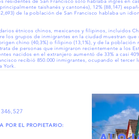
los residentes de San Francisco solo hablaba inglés en ca
principalmente taishanés y cantonés), 12% (88,147) españo
(342,693) de la población de San Francisco hablaba un idi
darios étnicos chinos, mexicanos y filipinos, incluidos Ch
re los grupos de inmigrantes en la ciudad muestran que 
origen chino (40,3%) o filipino (13,1%), y de la població
 trata de personas que inmigraron recientemente a los Es
dentes nacidos en el extranjero aumentó de 33% a casi 4
ancisco recibió 850.000 inmigrantes, ocupando el tercer 
a York.
346,527
A POR EL PROPIETARIO:
ALOJ