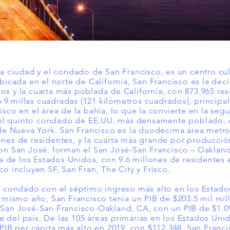
la ciudad y el condado de San Francisco, es un centro cult
Ubicada en el norte de California, San Francisco es la d
s y la cuarta más poblada de California, con 873.965 re
9 millas cuadradas (121 kilómetros cuadrados), principa
isco en el área de la bahía, lo que la convierte en la se
l quinto condado de EE.UU. más densamente poblado, de
d de Nueva York. San Francisco es la duodécima área metr
ones de residentes, y la cuarta más grande por producci
Con San José, forman el San José-San Francisco – Oaklan
de los Estados Unidos, con 9.6 millones de residentes 
o incluyen SF, San Fran, The City y Frisco.
el condado con el séptimo ingreso más alto en los Estado
l mismo año, San Francisco tenía un PIB de $203.5 mil mil
San José-San Francisco-Oakland, CA, con un PIB de $1.09 
 del país. De las 105 áreas primarias en los Estados Uni
 PIB per cápita más alto en 2019, con $112,348. San Franc