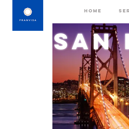
HOME
Se
San 