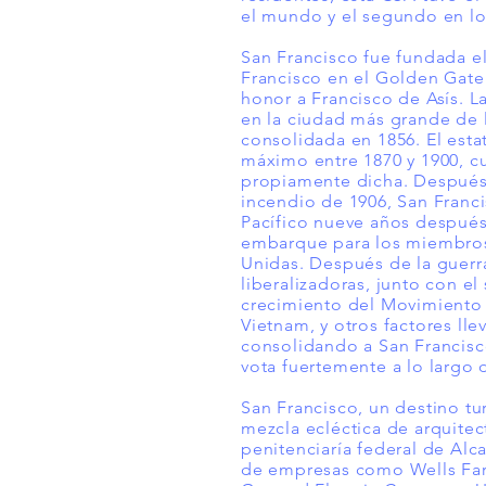
el mundo y el segundo en lo
San Francisco fue fundada e
Francisco en el Golden Gate
honor a Francisco de Asís. La
en la ciudad más grande de 
consolidada en 1856. El est
máximo entre 1870 y 1900, cu
propiamente dicha. Después d
incendio de 1906, San Franc
Pacífico nueve años después
embarque para los miembros 
Unidas. Después de la guerra
liberalizadoras, junto con el
crecimiento del Movimiento p
Vietnam, y otros factores ll
consolidando a San Francisc
vota fuertemente a lo largo d
San Francisco, un destino tu
mezcla ecléctica de arquitec
penitenciaría federal de Alc
de empresas como Wells Fargo