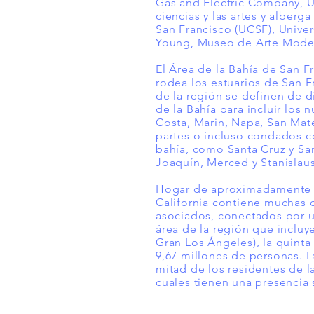
Gas and Electric Company, Ub
ciencias y las artes y alberg
San Francisco (UCSF), Univer
Young, Museo de Arte Moder
El Área de la Bahía de San 
rodea los estuarios de San F
de la región se definen de d
de la Bahía para incluir lo
Costa, Marin, Napa, San Mat
partes o incluso condados c
bahía, como Santa Cruz y San
Joaquín, Merced y Stanislaus
Hogar de aproximadamente 7.
California contiene muchas c
asociados, conectados por u
área de la región que incluy
Gran Los Ángeles), la quint
9,67 millones de personas. 
mitad de los residentes de l
cuales tienen una presencia s