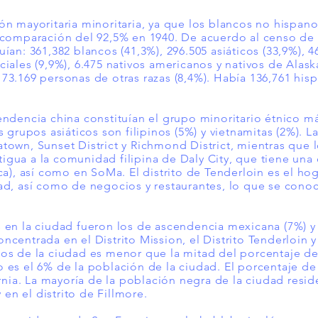
ión mayoritaria minoritaria, ya que los blancos no hisp
comparación
del 92,5% en 1940. De acuerdo al censo de 2
ían: 361,382 blancos (41,3%), 296.505 asiáticos (33,9%), 4
iales (9,9%), 6.475 nativos americanos y nativos de Alask
 y 73.169 personas de otras razas (8,4%). Había 136,761 his
endencia
china constituían el grupo minoritario étnico m
s grupos asiáticos son filipinos (5%) y vietnamitas (2%).
town, Sunset District y Richmond District, mientras que l
gua a la comunidad filipina de Daly City, que tiene una
ca), así como en SoMa. El distrito de Tenderloin es el ho
dad, así como de negocios y restaurantes, lo que se co
 en la ciudad fueron los de ascendencia mexicana (7%) y
entrada en el Distrito Mission, el Distrito Tenderloin y e
nos de la ciudad es menor que la mitad del
porcentaje
de
 es el 6% de la población de la ciudad. El porcentaje d
ornia. La mayoría de la población negra de la ciudad resi
 en el distrito de Fillmore.