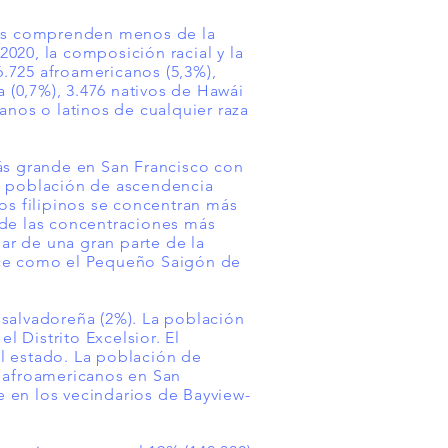
anos comprenden menos de la
020, la composición racial y la
6.725 afroamericanos (5,3%),
a (0,7%), 3.476 nativos de Hawái
panos o latinos de cualquier raza
ás grande en San Francisco con
 La población de ascendencia
os filipinos se concentran más
 de las concentraciones más
gar de una gran parte de la
noce como el Pequeño Saigón de
 salvadoreña (2%). La población
l Distrito Excelsior. El
l estado. La población de
e afroamericanos en San
de en los vecindarios de Bayview-