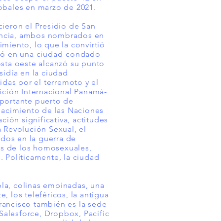
obales en marzo de 2021.
ieron el Presidio de San
stancia, ambos nombrados en
imiento, lo que la convirtió
tió en una ciudad-condado
osta oeste alcanzó su punto
sidía en la ciudad
idas por el terremoto y el
ición Internacional Panamá-
mportante puerto de
nacimiento de las Naciones
ión significativa, actitudes
a Revolución Sexual, el
idos en la guerra de
hos de los homosexuales,
 Políticamente, la ciudad
bla, colinas empinadas, una
 los teleféricos, la antigua
Francisco también es la sede
Salesforce, Dropbox, Pacific